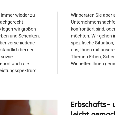
 immer wieder zu
Wir beraten Sie abe
fachgerecht
Unternehmensnachfolg
 legen wir großen
konfrontiert sind, ode
 Erben und Schenken.
möchten. Wir gehen in
ber verschiedene
spezifische Situation
ständlich bei der
uns, Ihnen mit unser
 sowie
Themen Erben, Schenk
ehört auch die
Wir helfen Ihnen gern
leistungsspektrum.
Erbschafts- 
leicht gemac