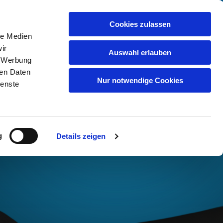
02041 757080
rlässig
Cookies zulassen
le Medien
Anmelden
ir
Auswahl erlauben
, Werbung
Kontakt
ren Daten
Nur notwendige Cookies
ienste
g
Details zeigen