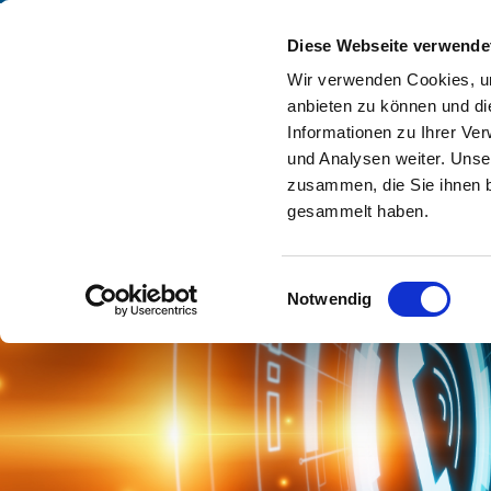
Zum Inhalt springen
Diese Webseite verwende
Ihr Steuerbera
Wir verwenden Cookies, um
anbieten zu können und di
Informationen zu Ihrer Ve
Home
und Analysen weiter. Unse
zusammen, die Sie ihnen b
gesammelt haben.
Einwilligungsauswahl
Notwendig