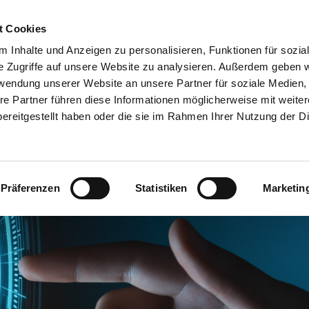
t Cookies
ter in Bottrop - kompetent, zuve
und gerne für Sie da
 Inhalte und Anzeigen zu personalisieren, Funktionen für sozia
e Zugriffe auf unsere Website zu analysieren. Außerdem geben w
rwendung unserer Website an unsere Partner für soziale Medien
Über uns
Leistungen
Mandantenbereich
re Partner führen diese Informationen möglicherweise mit weite
ereitgestellt haben oder die sie im Rahmen Ihrer Nutzung der D
Präferenzen
Statistiken
Marketin