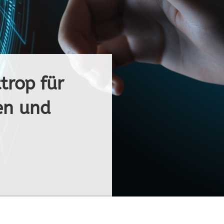
trop für
en und