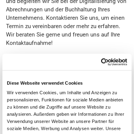
und begleiten wir Sie bei der Digitalisierung von
Abrechnungen und der Buchhaltung Ihres
Unternehmens. Kontaktieren Sie uns, um einen
Termin zu vereinbaren oder mehr zu erfahren.
Wir beraten Sie gerne und freuen uns auf Ihre
Kontaktaufnahme!
Kontaktinformationen
AFG Steuerberatungsgesellschaft mbH
Diese Webseite verwendet Cookies
Birkenstraße 29
Wir verwenden Cookies, um Inhalte und Anzeigen zu
personalisieren, Funktionen für soziale Medien anbieten
46242 Bottrop
zu können und die Zugriffe auf unsere Website zu
Deutschland
analysieren. Außerdem geben wir Informationen zu Ihrer
02041 757080
Verwendung unserer Website an unsere Partner für

soziale Medien, Werbung und Analysen weiter. Unsere
info@stb-afg.de
